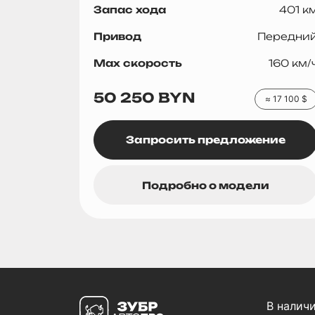
Запас хода
401 к
Привод
Передни
Max скорость
160 км/
50 250 BYN
≈
17 100
$
Запросить предложение
Подробно о модели
В налич