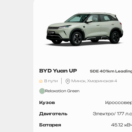
BYD Yuan UP
SDE 401km Leadin
В пути
Минск, Хмаринская 4
Relaxation Green
Кузов
Кроссове
Двигатель
Электро/ 177 л.с
Батарея
45.12 кВ